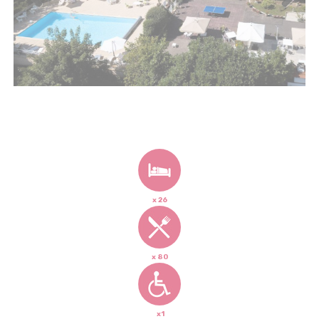
Previous
Next
x 26
x 80
x1