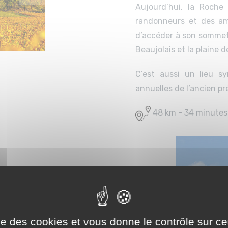
Aujourd’hui, la Roche
randonneurs et des am
d’accéder à son sommet
Beaujolais et la plaine d
C’est aussi un lieu s
annuelles de l’ancien pr
48 km - 34 minutes
le, mêlant histoire, culture et
archéologie permet de mieux
 la ville de Cluny elle-même,
ise des cookies et vous donne le contrôle sur 
mbiance paisible, séduit les