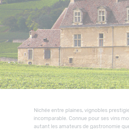
Nichée entre plaines, vignobles prestig
incomparable. Connue pour ses vins mon
autant les amateurs de gastronomie que 