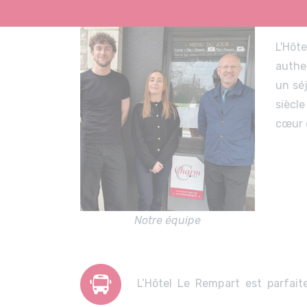
L'Hôt
authe
un sé
siècl
cœur d
Notre équipe
L’Hôtel Le Rempart est parfai