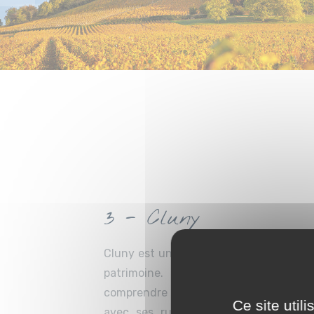
3 - Cluny
Cluny est un lieu de visite incontournab
patrimoine. Son musée d’art et d’
comprendre son importance, tandis que
Ce site util
avec ses ruelles médiévales et son a