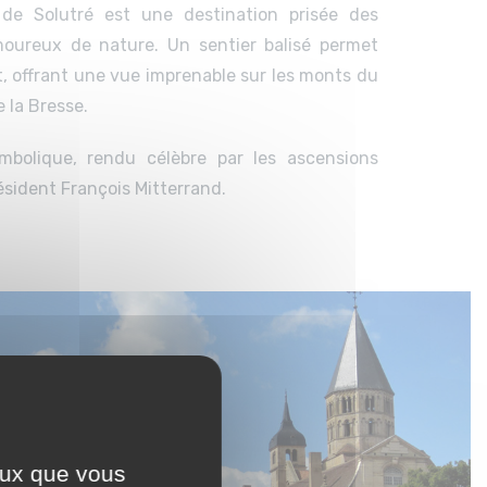
 de Solutré est une destination prisée des
oureux de nature. Un sentier balisé permet
, offrant une vue imprenable sur les monts du
e la Bresse.
ymbolique, rendu célèbre par les ascensions
ésident François Mitterrand.
ceux que vous