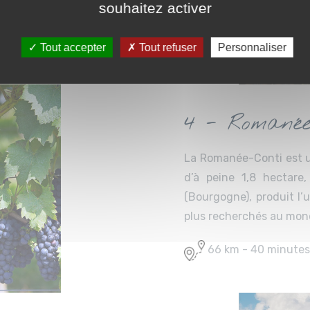
souhaitez activer
Tout accepter
Tout refuser
Personnaliser
4 - Romanée
La Romanée-Conti est u
d’à peine 1,8 hectar
(Bourgogne), produit l’u
plus recherchés au mon
66 km - 40 minute