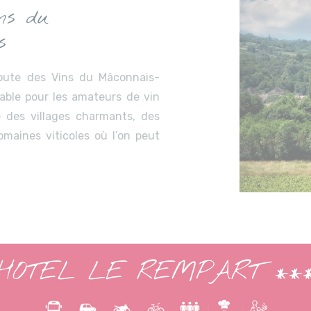
ns du
s
oute des Vins du Mâconnais-
nable pour les amateurs de vin
se des villages charmants, des
omaines viticoles où l’on peut
HOTEL LE REMPART **