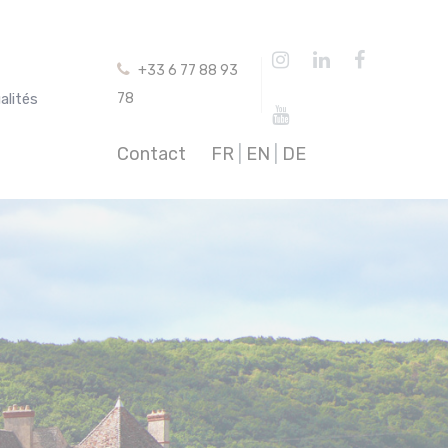
+33 6 77 88 93
alités
78
Contact
FR
|
EN
|
DE