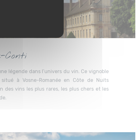
-Conti
ne légende dans l’univers du vin. Ce vignoble
e, situé à Vosne-Romanée en Côte de Nuits
n des vins les plus rares, les plus chers et les
de.
s