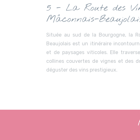
5 - La Route des Vi
Mâconnais-Beaujolai
Située au sud de la Bourgogne, la R
Beaujolais est un itinéraire incontour
et de paysages viticoles. Elle traver
collines couvertes de vignes et des d
déguster des vins prestigieux.