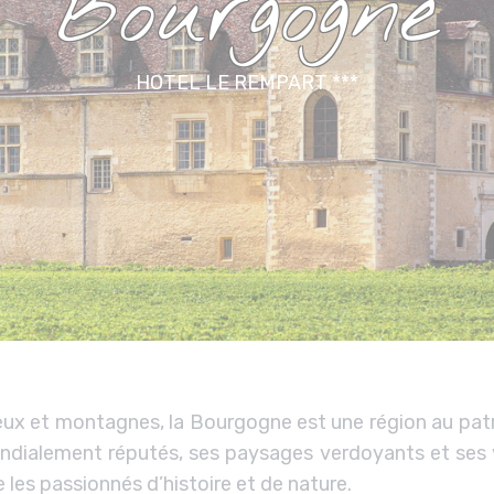
Bourgogne
HOTEL LE REMPART ***
ieux et montagnes, la Bourgogne est une région au patri
dialement réputés, ses paysages verdoyants et ses vi
les passionnés d’histoire et de nature.