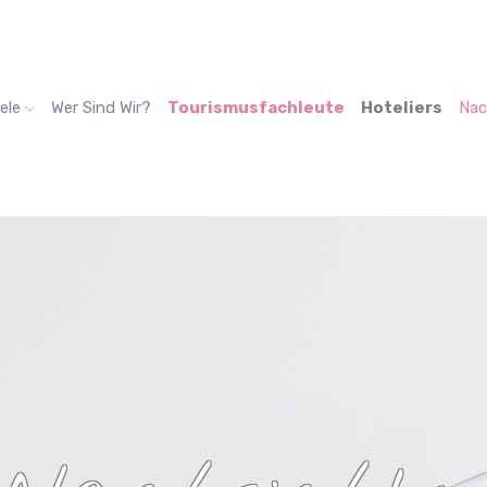
ele
Wer Sind Wir?
Tourismusfachleute
Hoteliers
Nac