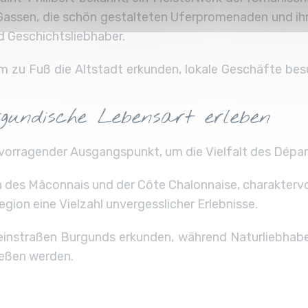
hen Gassen, die schön gestalteten Uferpromenaden und 
nd Geschichtsliebhaber.
zu Fuß die Altstadt erkunden, lokale Geschäfte bes
rgundische Lebensart erleben
rvorragender Ausgangspunkt, um die Vielfalt des Dépa
des Mâconnais und der Côte Chalonnaise, charaktervo
gion eine Vielzahl unvergesslicher Erlebnisse.
einstraßen Burgunds erkunden, während Naturliebhabe
ießen werden.