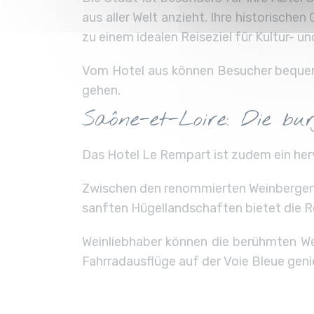
aus aller Welt anzieht. Ihre historisc
zu einem idealen Reiseziel für Kultur- u
Vom Hotel aus können Besucher bequem 
gehen.
Saône-et-Loire: Die bu
Das Hotel Le Rempart ist zudem ein he
Zwischen den renommierten Weinbergen 
sanften Hügellandschaften bietet die Re
Weinliebhaber können die berühmten W
Fahrradausflüge auf der Voie Bleue gen