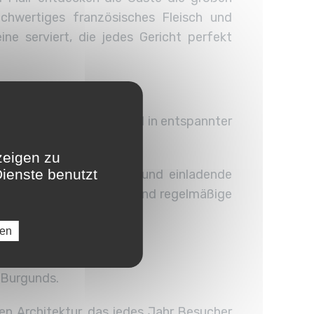
ochwertiges französisches Fleisch und
ne serviert, die jedes Gericht perfekt
ideale Ort, um den Abend in entspannter
zeigen zu
Dienste benutzt
en schaffen eine warme und einladende
egegnen. Themenabende und regelmäßige
ren
 Burgunds.
hen Architektur, das jedes Jahr Besucher