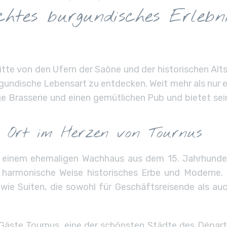
chtes burgundisches Erlebni
tte von den Ufern der Saône und der historischen Alt
gundische Lebensart zu entdecken. Weit mehr als nur 
ge Brasserie und einen gemütlichen Pub und bietet se
er Ort im Herzen von Tournus
n einem ehemaligen Wachhaus aus dem 15. Jahrhundert
uf harmonische Weise historisches Erbe und Moderne. 
ie Suiten, die sowohl für Geschäftsreisende als auc
 Gäste Tournus, eine der schönsten Städte des Dépar