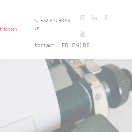
+33 6 77 88 93
hrichten
78
Kontact
FR
|
EN
|
DE