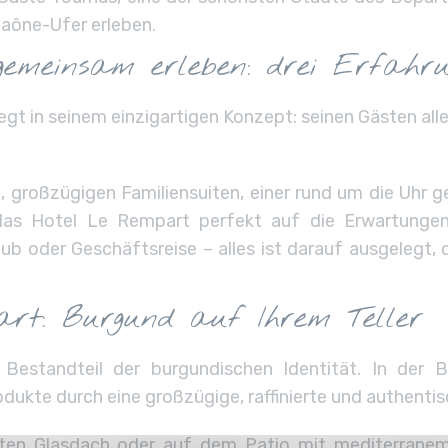
Saône-Ufer erleben.
 gemeinsam erleben: drei Erfahr
egt in seinem einzigartigen Konzept: seinen Gästen alle
n, großzügigen Familiensuiten, einer rund um die Uhr 
t das Hotel Le Rempart perfekt auf die Erwartung
ub oder Geschäftsreise – alles ist darauf ausgelegt
art: Burgund auf Ihrem Teller
 Bestandteil der burgundischen Identität. In der 
ukte durch eine großzügige, raffinierte und authenti
teten Glasdach oder auf dem Patio mit mediterranem