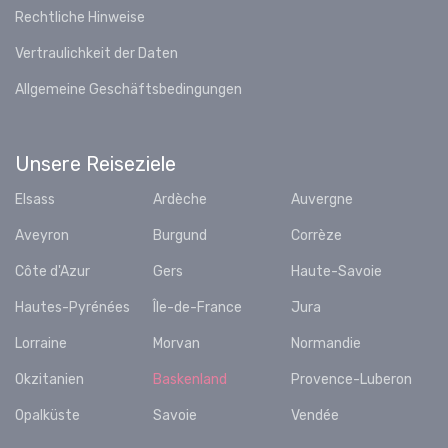
Rechtliche Hinweise
Vertraulichkeit der Daten
Allgemeine Geschäftsbedingungen
Unsere Reiseziele
Elsass
Ardèche
Auvergne
Aveyron
Burgund
Corrèze
Côte d'Azur
Gers
Haute-Savoie
Hautes-Pyrénées
Île-de-France
Jura
Lorraine
Morvan
Normandie
Okzitanien
Baskenland
Provence-Luberon
Opalküste
Savoie
Vendée