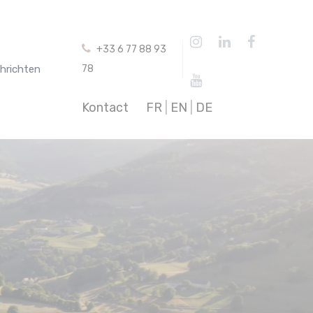
+33 6 77 88 93
hrichten
78
Kontact
FR
|
EN
|
DE