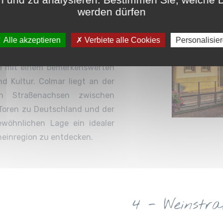
 und Gastfreundschaft die
werden dürfen
ochwertigen Gastfreundschaft
Alle akzeptieren
Verbiete alle Cookies
Personalisie
kenden Einblick in mehr als
e mit einem bemerkenswerten
d Kultur. Colmar liegt an der
n Straßenachsen zwischen
 Toren zu Deutschland und der
wöhnlichen Lage ein idealer
einregion zu entdecken.
4 - Weinstr