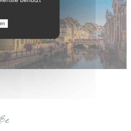
ren
aße