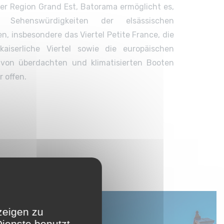
der Region Grand Est, Batorama ermöglicht es,
 Sehenswürdigkeiten der elsässischen
, insbesondere das Viertel Petite France, die
aiserliche Viertel sowie die europäischen
d von überdachten und klimatisierten Booten
 offen.
zeigen zu
Dienste benutzt