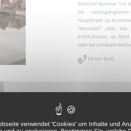
Aktivität Nummer 1 in 
die unumgänglichen
Hauptstadt zu entdecken
"Neustadt" oder das k
Institutionen, an Bor
oder bei schönem Wetter
92 km-1h20
die traditionellen Häuser, die
mackhafte Gastronomie, die
manten Unterkünfte Colmar zu
bseite verwendet 'Cookies' um Inhalte und An
lsass und zur Hüterin einer
n und zu analysieren. Bestimmen Sie, welche 