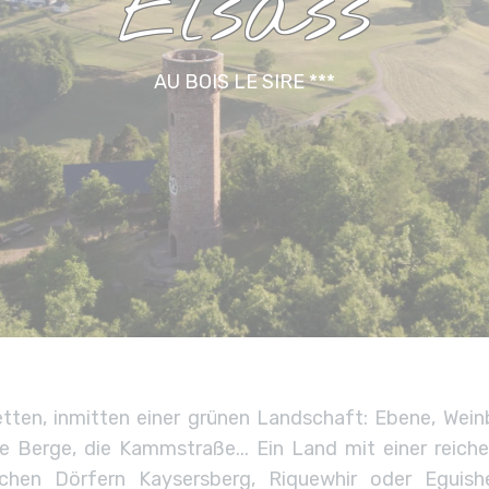
Elsass
AU BOIS LE SIRE ***
etten, inmitten einer grünen Landschaft: Ebene, Wei
e Berge, die Kammstraße... Ein Land mit einer reiche
lichen Dörfern Kaysersberg, Riquewhir oder Eguish