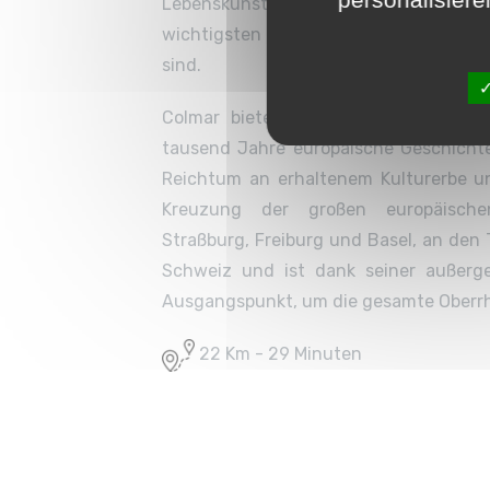
Lebenskunst, in der Geselligkeit
wichtigsten Werte einer qualitativ h
sind.
Colmar bietet Ihnen einen beeindruc
tausend Jahre europäische Geschicht
Reichtum an erhaltenem Kulturerbe un
Kreuzung der großen europäische
Straßburg, Freiburg und Basel, an den
Schweiz und ist dank seiner außerge
Ausgangspunkt, um die gesamte Oberrh
22 Km - 29 Minuten