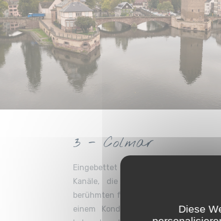
3 - Colmar
Eingebettet in die Weinberge, machen 
Kanäle, die Blumenpracht, die sch
berühmten feinen Weine und die char
Diese We
einem Kondensat des idyllischen E
personalisiere