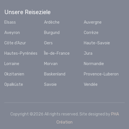
Unsere Reiseziele
Elsass
Ardèche
Auvergne
Aveyron
Burgund
Corrèze
Côte d'Azur
Gers
Haute-Savoie
Hautes-Pyrénées
Île-de-France
Jura
Lorraine
Morvan
Normandie
Okzitanien
Baskenland
Provence-Luberon
Opalküste
Savoie
Vendée
Copyright ©
2026 All rights reserved. Site designed by
PHA
Création