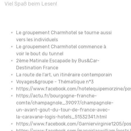
Viel Spaß beim Lesen!
Le groupement Charmhotel se tourne aussi
vers les individuels
Le groupement Charmhotel commence à
voir le bout du tunnel
2ème Matinale Escapade by Bus&Car-
Destination France
La route de l’art, un itinéraire contemporain
Voyages&groupe - Thématique n°3
https://www.facebook.com/hotelequipemorzine/
https://actu.fr/bourgogne-franche-
comte/champagnole_39097/champagnole-
un-avant-gout-du-tour-de-france-avec-
la-caravane-logis-hotels_51532341.html
https://www.facebook.com/Garniervirginie1205
https://www.facebook.com/manoirlacwilliam/p