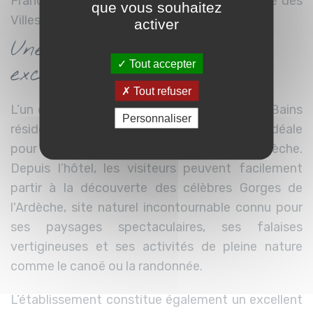
France » ainsi que son intégration à la Route des
que vous souhaitez
Villes d’Eaux du Massif Central.
activer
Une situation géographique
Tout accepter
exceptionnelle
Tout refuser
L’un des grands atouts du Grand Hôtel des Bains
Personnaliser
réside enfin dans sa situation géographique idéale
pour découvrir toutes les richesses de l’Ardèche.
Depuis l’hôtel, les visiteurs peuvent facilement
partir à la découverte des célèbres Gorges de
l'Ardèche, site naturel incontournable connu pour
ses paysages spectaculaires, ses falaises
vertigineuses et ses activités de pleine nature
comme le canoë ou la randonnée.
L’établissement constitue également un excellent